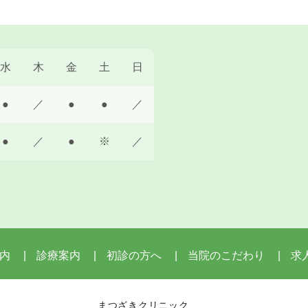
水
木
金
土
日
●
／
●
●
／
●
／
●
※
／
内
診療案内
初診の方へ
当院のこだわり
求
まつざきクリニック