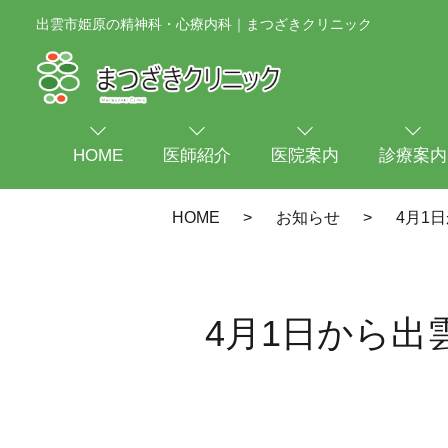
出雲市姫原の精神科・心療内科｜まつざきクリニック
HOME
医師紹介
医院案内
診療案内
HOME
お知らせ
4月1
4月1日から出