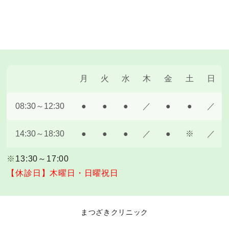
月
火
水
木
金
土
日
08:30～12:30
●
●
●
／
●
●
／
14:30～18:30
●
●
●
／
●
※
／
※
13:30～17:00
【休診日】木曜日・日曜祝日
まつざきクリニック